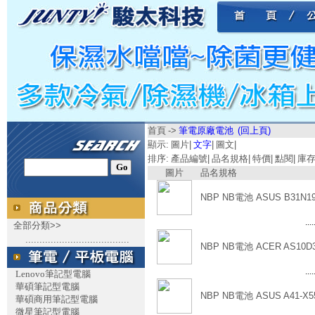
首頁
->
筆電原廠電池
(回上頁)
顯示:
圖片
|
文字
|
圖文
|
排序:
產品編號
|
品名規格
|
特價
|
點閱
|
庫
圖片
品名規格
NBP NB電池 ASUS B31N19
....
全部分類>>
.....................................
NBP NB電池 ACER AS10D3
....
Lenovo筆記型電腦
華碩筆記型電腦
NBP NB電池 ASUS A41-X5
華碩商用筆記型電腦
微星筆記型電腦