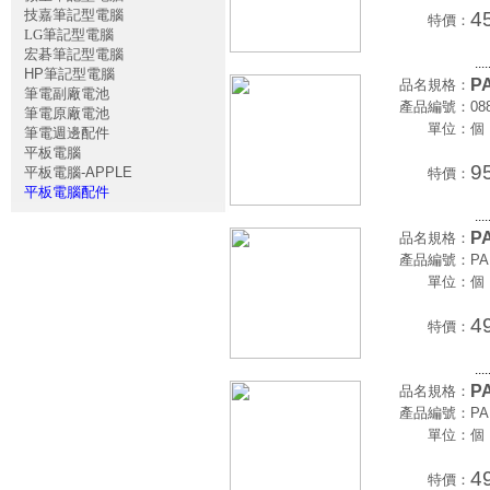
技嘉筆記型電腦
4
特價：
LG筆記型電腦
宏碁筆記型電腦
....
HP筆記型電腦
P
品名規格：
筆電副廠電池
產品編號：
08
筆電原廠電池
單位：
個
筆電週邊配件
平板電腦
9
平板電腦-APPLE
特價：
平板電腦配件
....
P
品名規格：
產品編號：
PA
單位：
個
4
特價：
....
P
品名規格：
產品編號：
PA
單位：
個
4
特價：