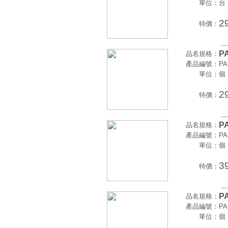
單位：
台
2
特價：
....
P
品名規格：
產品編號：
PA
單位：
個
2
特價：
....
P
品名規格：
產品編號：
PA
單位：
個
3
特價：
....
P
品名規格：
產品編號：
PA
單位：
個