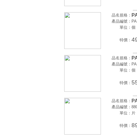
....
P
品名規格：
產品編號：
PA
單位：
個
4
特價：
....
P
品名規格：
產品編號：
PA
單位：
個
5
特價：
....
P
品名規格：
產品編號：
88
單位：
片
8
特價：