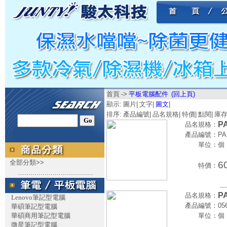
首頁
->
平板電腦配件
(回上頁)
顯示:
圖片
|
文字
|
圖文
|
排序:
產品編號
|
品名規格
|
特價
|
點閱
|
庫
P
品名規格：
產品編號：
PA
單位：
個
全部分類>>
6
特價：
.....................................
....
P
品名規格：
Lenovo筆記型電腦
產品編號：
05
華碩筆記型電腦
華碩商用筆記型電腦
單位：
個
微星筆記型電腦