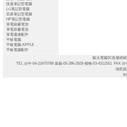
技嘉筆記型電腦
LG筆記型電腦
宏碁筆記型電腦
HP筆記型電腦
筆電副廠電池
筆電原廠電池
筆電週邊配件
平板電腦
平板電腦-APPLE
平板電腦配件
駿太電腦3C批發經銷
TEL:台中-04-22470788 嘉義-05-286-2929 楊梅-03-4311551
FAX:台中
鴻奕資
到