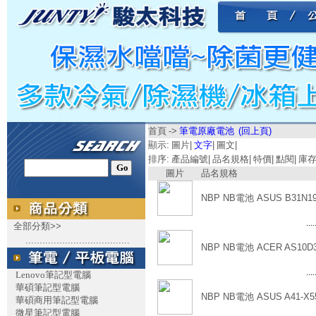
首頁
->
筆電原廠電池
(回上頁)
顯示:
圖片
|
文字
|
圖文
|
排序:
產品編號
|
品名規格
|
特價
|
點閱
|
庫
圖片
品名規格
NBP NB電池 ASUS B31N19
....
全部分類>>
.....................................
NBP NB電池 ACER AS10D3
....
Lenovo筆記型電腦
華碩筆記型電腦
NBP NB電池 ASUS A41-X5
華碩商用筆記型電腦
微星筆記型電腦