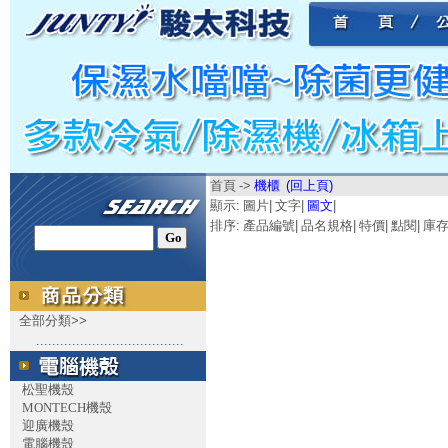
首頁
->
機櫃
(回上頁)
顯示:
圖片
|
文字
|
圖文
|
排序:
產品編號
|
品名規格
|
特價
|
點閱
|
庫
全部分類>>
.....................................
松聖機殼
MONTECH機殼
迎廣機殼
電腦機殼