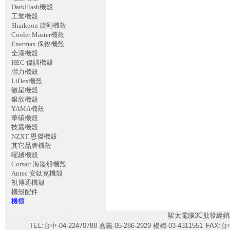
DarkFlash機殼
工業機殼
Sharkoon 旋剛機殼
Cooler Master機殼
Enermax 保銳機殼
全漢機殼
HEC 偉訓機殼
聯力機殼
LiDex機殼
微星機殼
銀欣機殼
YAMA機殼
華碩機殼
技嘉機殼
NZXT 恩傑機殼
其它品牌機殼
曜越機殼
Corsair 海盜船機殼
Antec 安鈦克機殼
視博通機殼
機殼配件
機櫃
駿太電腦3C批發經銷
TEL:台中-04-22470788 嘉義-05-286-2929 楊梅-03-4311551
FAX:台中