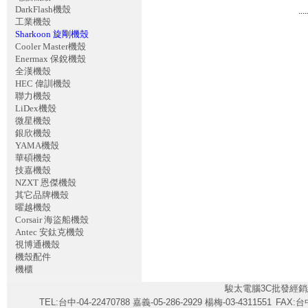
DarkFlash機殼
....
工業機殼
Sharkoon 旋剛機殼
Cooler Master機殼
Enermax 保銳機殼
全漢機殼
HEC 偉訓機殼
聯力機殼
LiDex機殼
微星機殼
銀欣機殼
YAMA機殼
華碩機殼
技嘉機殼
NZXT 恩傑機殼
其它品牌機殼
曜越機殼
Corsair 海盜船機殼
Antec 安鈦克機殼
視博通機殼
機殼配件
機櫃
駿太電腦3C批發經銷
TEL:台中-04-22470788 嘉義-05-286-2929 楊梅-03-4311551
FAX:台中