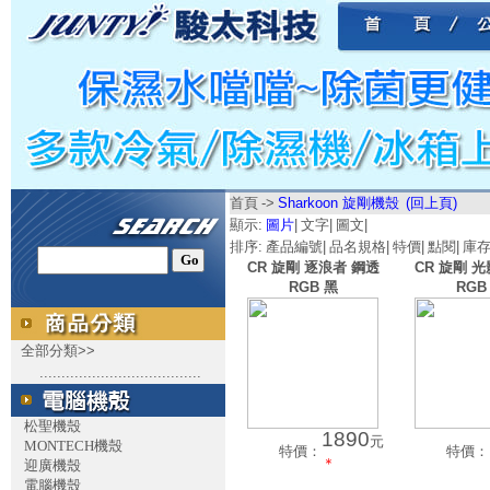
首頁
->
Sharkoon 旋剛機殼
(回上頁)
顯示:
圖片
|
文字
|
圖文
|
排序:
產品編號
|
品名規格
|
特價
|
點閱
|
庫
CR 旋剛 逐浪者 鋼透
CR 旋剛 
RGB 黑
RGB
全部分類>>
.....................................
松聖機殼
1890
元
MONTECH機殼
特價：
特價：
＊
迎廣機殼
電腦機殼