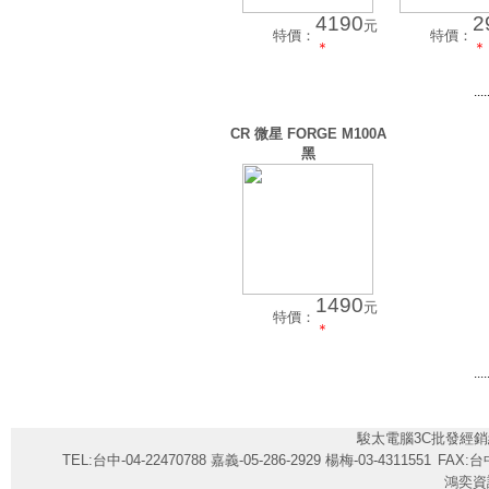
4190
2
元
特價：
特價：
＊
＊
....
CR 微星 FORGE M100A
黑
1490
元
特價：
＊
....
駿太電腦3C批發經銷
TEL:台中-04-22470788 嘉義-05-286-2929 楊梅-03-4311551
FAX:台中
鴻奕資