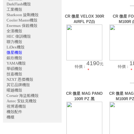
DarkFlash機殼
....
工業機殼
Sharkoon 旋剛機殼
CR 微星 VELOX 300R
CR 微星 F
Cooler Master機殼
AIRFL PZ白
M100R 
Enermax 保銳機殼
全漢機殼
HEC 偉訓機殼
聯力機殼
LiDex機殼
微星機殼
銀欣機殼
4190
1
YAMA機殼
元
特價：
特價：
華碩機殼
＊
＊
技嘉機殼
NZXT 恩傑機殼
....
其它品牌機殼
曜越機殼
CR 微星 MAG PANO
CR 微星 MAG
Corsair 海盜船機殼
100R PZ 黑
M100R P
Antec 安鈦克機殼
視博通機殼
機殼配件
機櫃