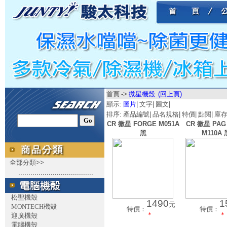
首頁
->
微星機殼
(回上頁)
顯示:
圖片
|
文字
|
圖文
|
排序:
產品編號
|
品名規格
|
特價
|
點閱
|
庫
CR 微星 FORGE M051A
CR 微星 PAG
黑
M110A 
全部分類>>
.....................................
松聖機殼
1490
1
元
MONTECH機殼
特價：
特價：
＊
＊
迎廣機殼
電腦機殼