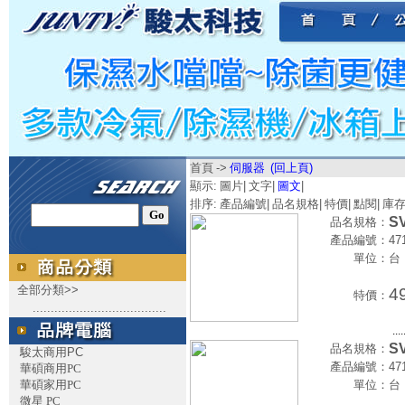
首頁
->
伺服器
(回上頁)
顯示:
圖片
|
文字
|
圖文
|
排序:
產品編號
|
品名規格
|
特價
|
點閱
|
庫
SV
品名規格：
產品編號：
47
單位：
台
全部分類>>
4
特價：
.....................................
....
SV
品名規格：
駿太商用PC
產品編號：
47
華碩商用PC
華碩家用PC
單位：
台
微星 PC