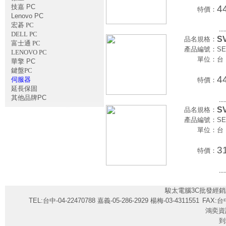
技嘉 PC
4
特價：
Lenovo PC
宏碁 PC
....
DELL PC
S
品名規格：
富士通 PC
產品編號：
SE
LENOVO PC
單位：
台
華擎 PC
鍵盤PC
4
伺服器
特價：
延長保固
其他品牌PC
....
S
品名規格：
產品編號：
SE
單位：
台
3
特價：
....
駿太電腦3C批發經銷
TEL:台中-04-22470788 嘉義-05-286-2929 楊梅-03-4311551
FAX:台中
鴻奕資
到