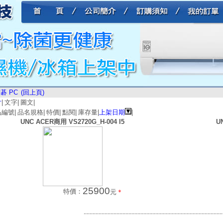
碁 PC
(回上頁)
片
|
文字
|
圖文
|
品編號
|
品名規格
|
特價
|
點閱
|
庫存量
|
上架日期
|
UNC ACER商用 VS2720G_H-004 I5
U
25900
特價：
元
＊
.............................................................................................