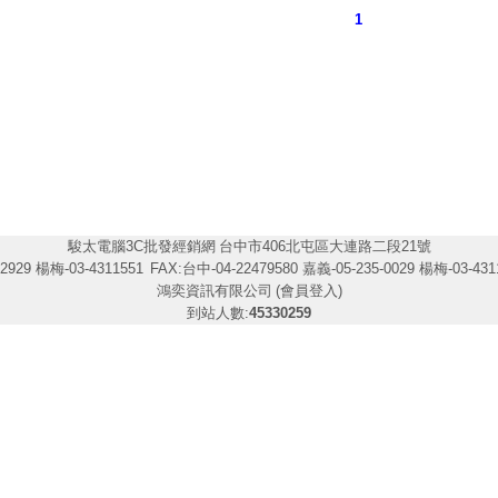
1
駿太電腦3C批發經銷網
台中市406北屯區大連路二段21號
2929 楊梅-03-4311551
FAX:台中-04-22479580 嘉義-05-235-0029 楊梅-03-431
鴻奕資訊有限公司
(會員登入)
到站人數:
45330259