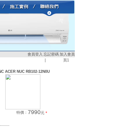
會員登入
忘記密碼
加入會員
|
頁
1
NC ACER NUC RB102-12N0U
7990
特價：
元
＊
...........