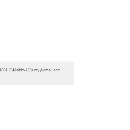
1051
E-Mail:
hy123junty@gmail.com