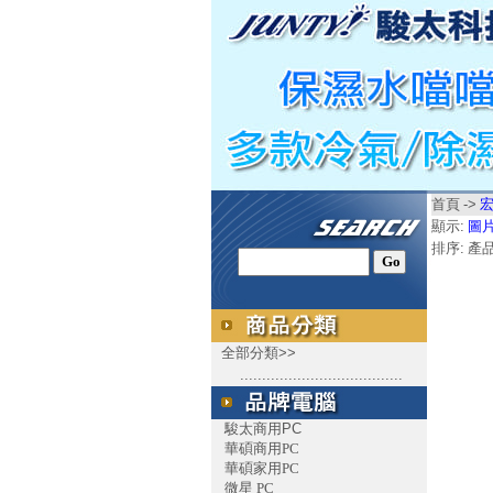
首頁
->
宏
顯示:
圖
排序:
產
全部分類>>
.....................................
駿太商用PC
華碩商用PC
華碩家用PC
微星 PC