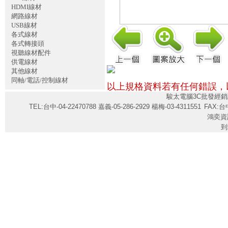
HDMI線材
網路線材
USB線材
各式線材
各式轉接頭
視聽線材配件
供電線材
其他線材
同軸/電話/控制線材
以上規格資料若有任何錯誤，
駿太電腦3C批發經銷
TEL:台中-04-22470788 嘉義-05-286-2929 楊梅-03-4311551
FAX:台中
鴻奕資
到