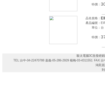
3
特價：
....
E
品名規格：
產品編號：
EI
單位：
台
3
特價：
....
駿太電腦3C批發經銷
TEL:台中-04-22470788 嘉義-05-286-2929 楊梅-03-4311551
FAX:台中
鴻奕資
到