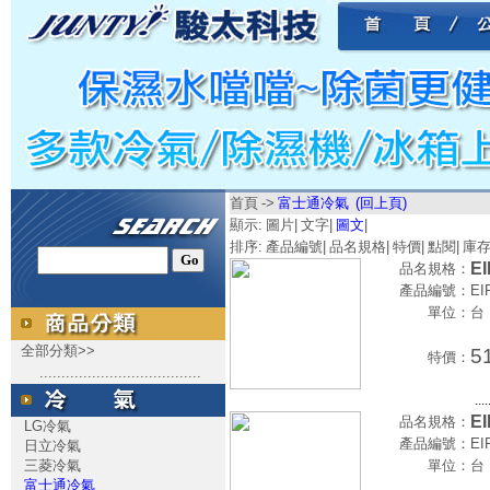
首頁
->
富士通冷氣
(回上頁)
顯示:
圖片
|
文字
|
圖文
|
排序:
產品編號
|
品名規格
|
特價
|
點閱
|
庫
E
品名規格：
產品編號：
EI
單位：
台
全部分類>>
5
特價：
.....................................
....
E
品名規格：
LG冷氣
產品編號：
EI
日立冷氣
三菱冷氣
單位：
台
富士通冷氣