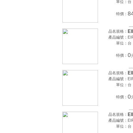
單位：
台
8
特價：
....
E
品名規格：
產品編號：
EI
單位：
台
0
特價：
....
E
品名規格：
產品編號：
EI
單位：
台
0
特價：
....
E
品名規格：
產品編號：
EI
單位：
台