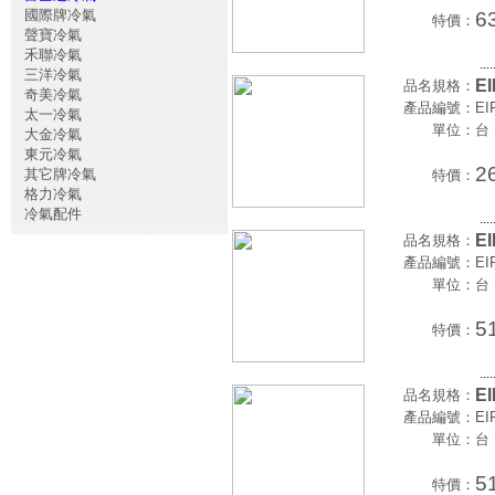
國際牌冷氣
6
特價：
聲寶冷氣
禾聯冷氣
....
三洋冷氣
E
品名規格：
奇美冷氣
產品編號：
EI
太一冷氣
單位：
台
大金冷氣
東元冷氣
2
其它牌冷氣
特價：
格力冷氣
冷氣配件
....
E
品名規格：
產品編號：
EI
單位：
台
5
特價：
....
E
品名規格：
產品編號：
EI
單位：
台
5
特價：