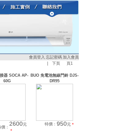
會員登入
忘記密碼
加入會員
|
下頁
頁
1
接器 SOCA AP-
BUO 免電池無線門鈴 DJS-
60G
DR95
2600
950
特價：
元
元
＊
特價：
＊