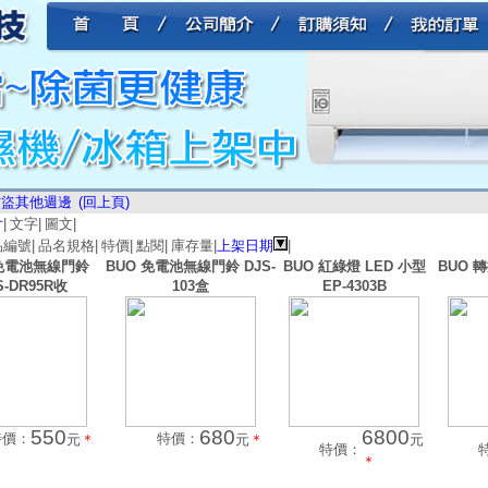
防盜其他週邊
(回上頁)
片
|
文字
|
圖文
|
品編號
|
品名規格
|
特價
|
點閱
|
庫存量
|
上架日期
|
 免電池無線門鈴
BUO 免電池無線門鈴 DJS-
BUO 紅綠燈 LED 小型
BUO 轉
S-DR95R收
103盒
EP-4303B
550
680
6800
特價：
特價：
元
＊
元
＊
元
特價：
＊