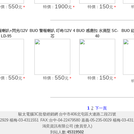
550
1900
150
特價：
特價：
特價：
元
＊
元
＊
元
＊
.............................................................................................
報喇叭+閃光/12V
BUO 警報喇叭 叮咚/12V 4
BUO 感應扣 水滴型 SC-
BUO 
LD-95
芯
40
550
550
150
特價：
特價：
特價：
元
＊
元
＊
元
＊
.............................................................................................
1
2
下一頁
駿太電腦3C批發經銷網
台中市406北屯區大連路二段21號
2929 楊梅-03-4311551
FAX:台中-04-22479580 嘉義-05-235-0029 楊梅-03-431
鴻奕資訊有限公司
(會員登入)
到站人數:
45319502