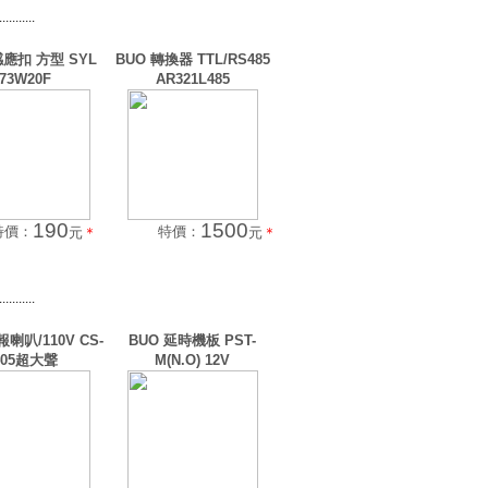
...........
感應扣 方型 SYL
BUO 轉換器 TTL/RS485
73W20F
AR321L485
190
1500
特價：
特價：
元
＊
元
＊
...........
報喇叭/110V CS-
BUO 延時機板 PST-
405超大聲
M(N.O) 12V