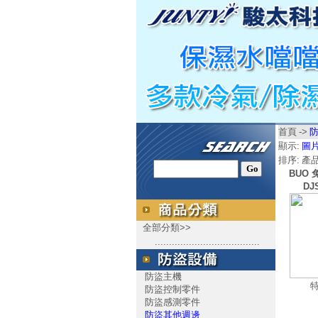
首頁
->
顯示:
圖
排序:
產
BUO
DJ
全部分類>>
.....................................
防盜主機
防盜控制零件
防盜感測零件
防盜其他週邊