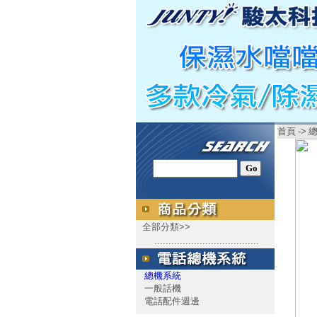
首頁
->
全部分類>>
.....................................
總機系統
一般話機
電話配件週邊