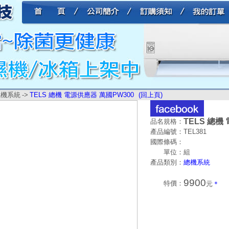
總機系統
->
TELS 總機 電源供應器 萬國PW300
(回上頁)
TELS 總機
品名規格：
產品編號：
TEL381
國際條碼：
單位：
組
產品類別：
總機系統
9900
特價：
元
＊