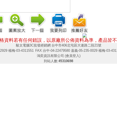
格資料若有任何錯誤，以原廠所公佈資料為準，
產品皆不
駿太電腦3C批發經銷網
台中市406北屯區大連路二段21號
2929 楊梅-03-4311551
FAX:台中-04-22479580 嘉義-05-235-0029 楊梅-03-431
鴻奕資訊有限公司
(會員登入)
到站人數:
45310698