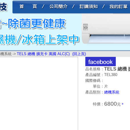
總機系統
->
TELS 總機 擴充卡 萬國 ALC(C)
(回上頁)
TELS 總機 
品名規格：
產品編號：
TEL380
國際條碼：
單位：
片
產品類別：
總機系統
6800
特價：
元
＊