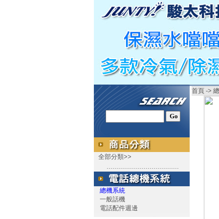
首頁
->
全部分類>>
.....................................
總機系統
一般話機
電話配件週邊