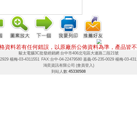
格資料若有任何錯誤，以原廠所公佈資料為準，
產品皆不
駿太電腦3C批發經銷網
台中市406北屯區大連路二段21號
2929 楊梅-03-4311551
FAX:台中-04-22479580 嘉義-05-235-0029 楊梅-03-431
鴻奕資訊有限公司
(會員登入)
到站人數:
45330508