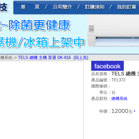
總機系統
->
TELS 總機 主機 眾通 DK-816
(回上頁)
TELS 總機 
品名規格：
產品編號：
TEL372
國際條碼：
單位：
台
產品類別：
總機系統
12000
特價：
元
＊