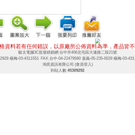
格資料若有任何錯誤，以原廠所公佈資料為準，
產品皆不
駿太電腦3C批發經銷網
台中市406北屯區大連路二段21號
2929 楊梅-03-4311551
FAX:台中-04-22479580 嘉義-05-235-0029 楊梅-03-431
鴻奕資訊有限公司
(會員登入)
到站人數:
45309292