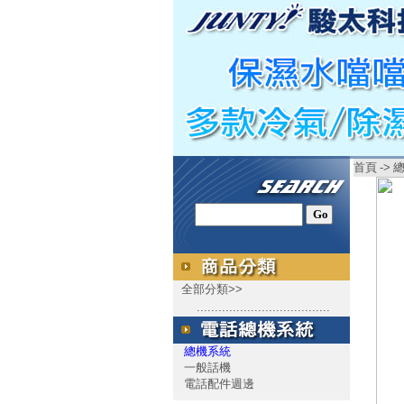
首頁
->
全部分類>>
.....................................
總機系統
一般話機
電話配件週邊