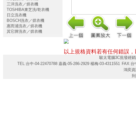
三洋洗衣／烘衣機
TOSHIBA東芝洗/乾衣機
日立洗衣機
BOSCH洗衣／烘衣機
惠而浦洗衣／烘衣機
其它牌洗衣／烘衣機
以上規格資料若有任何錯誤，
駿太電腦3C批發經銷
TEL:台中-04-22470788 嘉義-05-286-2929 楊梅-03-4311551
FAX:台中
鴻奕資
到