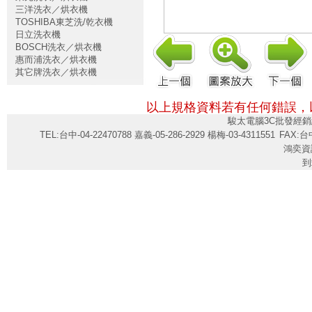
三洋洗衣／烘衣機
TOSHIBA東芝洗/乾衣機
日立洗衣機
BOSCH洗衣／烘衣機
惠而浦洗衣／烘衣機
其它牌洗衣／烘衣機
以上規格資料若有任何錯誤，
駿太電腦3C批發經銷
TEL:台中-04-22470788 嘉義-05-286-2929 楊梅-03-4311551
FAX:台中
鴻奕資
到