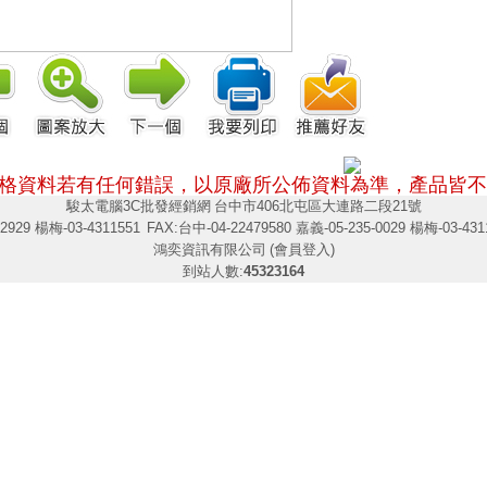
格資料若有任何錯誤，以原廠所公佈資料為準，
產品皆不
駿太電腦3C批發經銷網
台中市406北屯區大連路二段21號
2929 楊梅-03-4311551
FAX:台中-04-22479580 嘉義-05-235-0029 楊梅-03-431
鴻奕資訊有限公司
(會員登入)
到站人數:
45323164