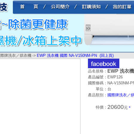
國際牌洗衣／烘衣機
->
EWP 洗衣機 國際 NA-V150NM-PN
(回上頁)
EWP 洗衣機 
品名規格：
產品編號：
EWP126
國際條碼：
NA-V150NM-P
單位：
台
產品類別：
國際牌洗衣／
20600
特價：
元
＊