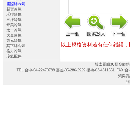
國際牌冷氣
聲寶冷氣
禾聯冷氣
三洋冷氣
奇美冷氣
太一冷氣
大金冷氣
東元冷氣
以上規格資料若有任何錯誤，
其它牌冷氣
格力冷氣
冷氣配件
駿太電腦3C批發經銷
TEL:台中-04-22470788 嘉義-05-286-2929 楊梅-03-4311551
FAX:台中
鴻奕資
到