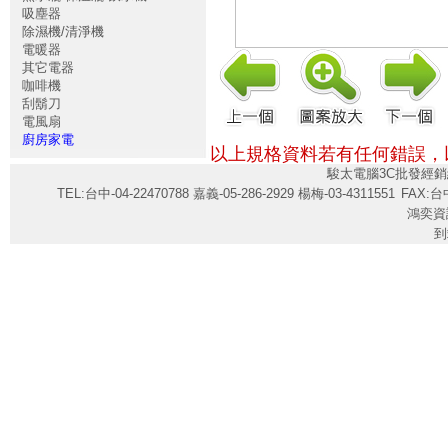
吸塵器
除濕機/清淨機
電暖器
其它電器
咖啡機
刮鬍刀
電風扇
廚房家電
以上規格資料若有任何錯誤，
駿太電腦3C批發經銷
TEL:台中-04-22470788 嘉義-05-286-2929 楊梅-03-4311551
FAX:台中
鴻奕資
到