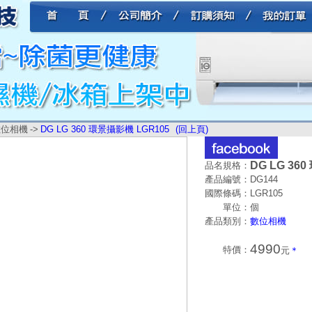
數位相機
->
DG LG 360 環景攝影機 LGR105
(回上頁)
DG LG 36
品名規格：
產品編號：
DG144
國際條碼：
LGR105
單位：
個
產品類別：
數位相機
4990
特價：
元
＊