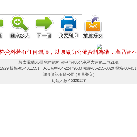
格資料若有任何錯誤，以原廠所公佈資料為準，
產品皆不
駿太電腦3C批發經銷網
台中市406北屯區大連路二段21號
2929 楊梅-03-4311551
FAX:台中-04-22479580 嘉義-05-235-0029 楊梅-03-431
鴻奕資訊有限公司
(會員登入)
到站人數:
45320557