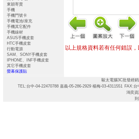
東穎寄賣
手機
手機門號卡
手機電池/座充
手機其它配件
手機線材
ASUS手機皮套
HTC手機皮套
以上規格資料若有任何錯誤，
行動電源
SAM、SONY手機皮套
IPHONE、INF手機皮套
其它手機皮套
螢幕保護貼
駿太電腦3C批發經銷
TEL:台中-04-22470788 嘉義-05-286-2929 楊梅-03-4311551
FAX:台中
鴻奕資
到