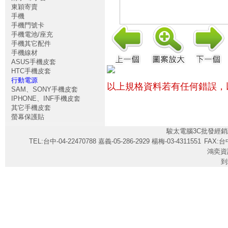
東穎寄賣
手機
手機門號卡
手機電池/座充
手機其它配件
手機線材
ASUS手機皮套
HTC手機皮套
行動電源
以上規格資料若有任何錯誤，
SAM、SONY手機皮套
IPHONE、INF手機皮套
其它手機皮套
螢幕保護貼
駿太電腦3C批發經銷
TEL:台中-04-22470788 嘉義-05-286-2929 楊梅-03-4311551
FAX:台中
鴻奕資
到