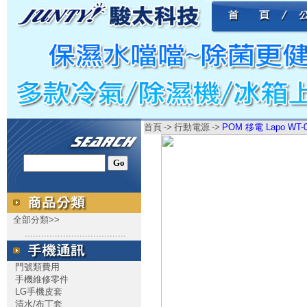
首頁
->
行動電源
->
POM 移電 Lapo WT-
全部分類>>
.....................................
門號類費用
手機維修零件
LG手機皮套
清水/布丁套