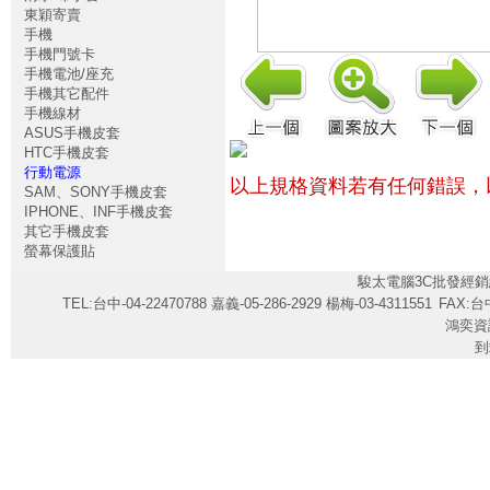
東穎寄賣
手機
手機門號卡
手機電池/座充
手機其它配件
手機線材
ASUS手機皮套
HTC手機皮套
行動電源
以上規格資料若有任何錯誤，
SAM、SONY手機皮套
IPHONE、INF手機皮套
其它手機皮套
螢幕保護貼
駿太電腦3C批發經銷
TEL:台中-04-22470788 嘉義-05-286-2929 楊梅-03-4311551
FAX:台中
鴻奕資
到