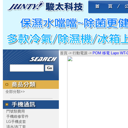
首頁
->
行動電源
->
POM 移電 Lapo WT
全部分類>>
.....................................
門號類費用
手機維修零件
LG手機皮套
清水/布丁套