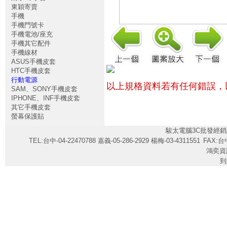
東穎寄賣
手機
手機門號卡
手機電池/座充
手機其它配件
手機線材
ASUS手機皮套
HTC手機皮套
行動電源
以上規格資料若有任何錯誤，
SAM、SONY手機皮套
IPHONE、INF手機皮套
其它手機皮套
螢幕保護貼
駿太電腦3C批發經銷
TEL:台中-04-22470788 嘉義-05-286-2929 楊梅-03-4311551
FAX:台中
鴻奕資
到