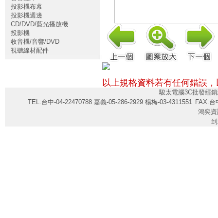
投影機布幕
投影機週邊
CD/DVD/藍光播放機
投影機
收音機/音響/DVD
視聽線材配件
以上規格資料若有任何錯誤，
駿太電腦3C批發經銷
TEL:台中-04-22470788 嘉義-05-286-2929 楊梅-03-4311551
FAX:台中
鴻奕資
到