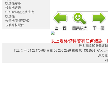
投影機布幕
投影機週邊
CD/DVD/藍光播放機
投影機
收音機/音響/DVD
視聽線材配件
以上規格資料若有任何錯誤，
駿太電腦3C批發經銷
TEL:台中-04-22470788 嘉義-05-286-2929 楊梅-03-4311551
FAX:台中
鴻奕資
到