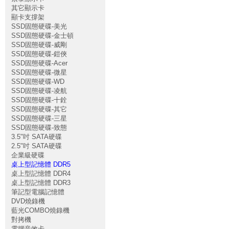
其它顯示卡
顯卡支撐架
SSD固態硬碟-美光
SSD固態硬碟-金士頓
SSD固態硬碟-威剛
SSD固態硬碟-鎧俠
SSD固態硬碟-Acer
SSD固態硬碟-微星
SSD固態硬碟-WD
SSD固態硬碟-凌航
SSD固態硬碟-十銓
SSD固態硬碟-其它
SSD固態硬碟-三星
SSD固態硬碟-致態
3.5"吋 SATA硬碟
2.5"吋 SATA硬碟
企業級硬碟
桌上型記憶體 DDR5
桌上型記憶體 DDR4
桌上型記憶體 DDR3
筆記型電腦記憶體
DVD燒錄機
藍光COMBO燒錄機
對拷機
電腦音效卡