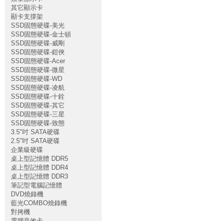
其它顯示卡
顯卡支撐架
SSD固態硬碟-美光
SSD固態硬碟-金士頓
SSD固態硬碟-威剛
SSD固態硬碟-鎧俠
SSD固態硬碟-Acer
SSD固態硬碟-微星
SSD固態硬碟-WD
SSD固態硬碟-凌航
SSD固態硬碟-十銓
SSD固態硬碟-其它
SSD固態硬碟-三星
SSD固態硬碟-致態
3.5"吋 SATA硬碟
2.5"吋 SATA硬碟
企業級硬碟
桌上型記憶體 DDR5
桌上型記憶體 DDR4
桌上型記憶體 DDR3
筆記型電腦記憶體
DVD燒錄機
藍光COMBO燒錄機
對拷機
電腦音效卡