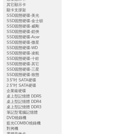
其它顯示卡
顯卡支撐架
SSD固態硬碟-美光
SSD固態硬碟-金士頓
SSD固態硬碟-威剛
SSD固態硬碟-鎧俠
SSD固態硬碟-Acer
SSD固態硬碟-微星
SSD固態硬碟-WD
SSD固態硬碟-凌航
SSD固態硬碟-十銓
SSD固態硬碟-其它
SSD固態硬碟-三星
SSD固態硬碟-致態
3.5"吋 SATA硬碟
2.5"吋 SATA硬碟
企業級硬碟
桌上型記憶體 DDR5
桌上型記憶體 DDR4
桌上型記憶體 DDR3
筆記型電腦記憶體
DVD燒錄機
藍光COMBO燒錄機
對拷機
電腦音效卡