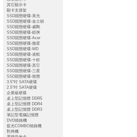
其它顯示卡
顯卡支撐架
SSD固態硬碟-美光
SSD固態硬碟-金士頓
SSD固態硬碟-威剛
SSD固態硬碟-鎧俠
SSD固態硬碟-Acer
SSD固態硬碟-微星
SSD固態硬碟-WD
SSD固態硬碟-凌航
SSD固態硬碟-十銓
SSD固態硬碟-其它
SSD固態硬碟-三星
SSD固態硬碟-致態
3.5"吋 SATA硬碟
2.5"吋 SATA硬碟
企業級硬碟
桌上型記憶體 DDR5
桌上型記憶體 DDR4
桌上型記憶體 DDR3
筆記型電腦記憶體
DVD燒錄機
藍光COMBO燒錄機
對拷機
電腦音效卡