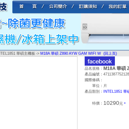
NTEL1851 華碩主機板
->
M18A 華碩 Z890 AYW GAM WIFI W
(回上頁)
M18A 華碩 Z
品名規格：
產品編號：
471138775212
國際條碼：
單位：
片
產品類別：
INTEL1851
10290
特價：
元
＊