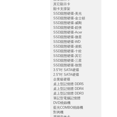
其它顯示卡
顯卡支撐架
SSD固態硬碟-美光
SSD固態硬碟-金士頓
SSD固態硬碟-威剛
SSD固態硬碟-鎧俠
SSD固態硬碟-Acer
SSD固態硬碟-微星
SSD固態硬碟-WD
SSD固態硬碟-凌航
SSD固態硬碟-十銓
SSD固態硬碟-其它
SSD固態硬碟-三星
SSD固態硬碟-致態
3.5"吋 SATA硬碟
2.5"吋 SATA硬碟
企業級硬碟
桌上型記憶體 DDR5
桌上型記憶體 DDR4
桌上型記憶體 DDR3
筆記型電腦記憶體
DVD燒錄機
藍光COMBO燒錄機
對拷機
電腦音效卡