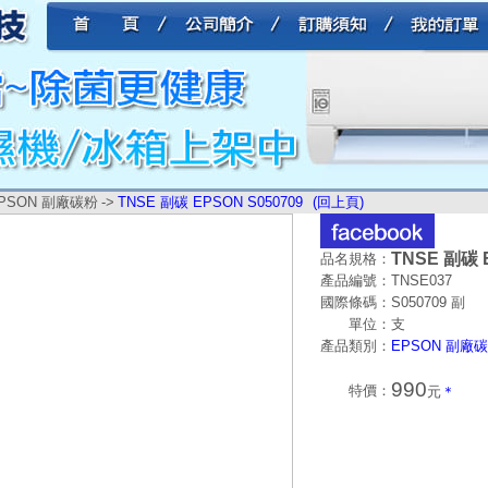
PSON 副廠碳粉
->
TNSE 副碳 EPSON S050709
(回上頁)
TNSE 副碳 
品名規格：
產品編號：
TNSE037
國際條碼：
S050709 副
單位：
支
產品類別：
EPSON 副廠
990
特價：
元
＊