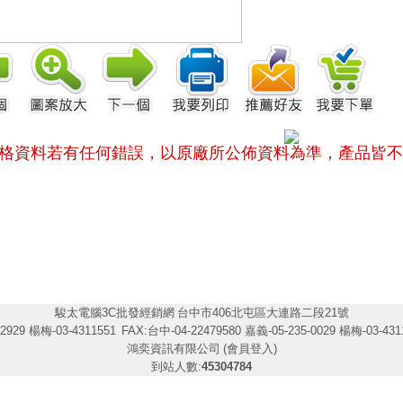
格資料若有任何錯誤，以原廠所公佈資料為準，
產品皆不
駿太電腦3C批發經銷網
台中市406北屯區大連路二段21號
2929 楊梅-03-4311551
FAX:台中-04-22479580 嘉義-05-235-0029 楊梅-03-431
鴻奕資訊有限公司
(會員登入)
到站人數:
45304784