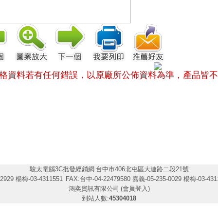
格資料若有任何錯誤，以原廠所公佈資料為準，
產品皆不
駿太電腦3C批發經銷網
台中市406北屯區大連路二段21號
2929 楊梅-03-4311551
FAX:台中-04-22479580 嘉義-05-235-0029 楊梅-03-431
鴻奕資訊有限公司
(會員登入)
到站人數:
45304018