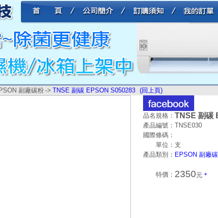
PSON 副廠碳粉
->
TNSE 副碳 EPSON S050283
(回上頁)
TNSE 副碳 
品名規格：
產品編號：
TNSE030
國際條碼：
單位：
支
產品類別：
EPSON 副廠
2350
特價：
元
＊