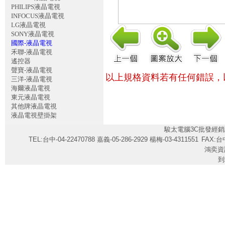
PHILIPS液晶電視
INFOCUS液晶電視
LG液晶電視
SONY液晶電視
國際-液晶電視
禾聯-液晶電視
遙控器
聲寶-液晶電視
以上規格資料若有任何錯誤，
三洋-液晶電視
海爾液晶電視
東元液晶電視
其他牌液晶電視
液晶電視壁掛架
駿太電腦3C批發經銷
TEL:台中-04-22470788 嘉義-05-286-2929 楊梅-03-4311551
FAX:台中
鴻奕資
到