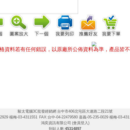
格資料若有任何錯誤，以原廠所公佈資料為準，
產品皆不
駿太電腦3C批發經銷網
台中市406北屯區大連路二段21號
2929 楊梅-03-4311551
FAX:台中-04-22479580 嘉義-05-235-0029 楊梅-03-431
鴻奕資訊有限公司
(會員登入)
到站人數:
45314897