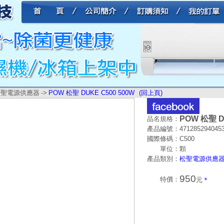
松聖電源供應器
->
POW 松聖 DUKE C500 500W
(回上頁)
POW 松聖 D
品名規格：
產品編號：
471285294045
國際條碼：
C500
單位：
顆
產品類別：
松聖電源供應
950
特價：
元
＊