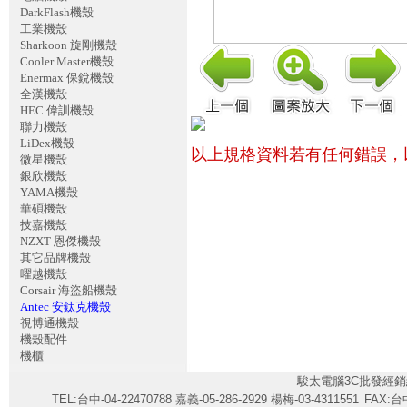
DarkFlash機殼
工業機殼
Sharkoon 旋剛機殼
Cooler Master機殼
Enermax 保銳機殼
全漢機殼
HEC 偉訓機殼
聯力機殼
LiDex機殼
以上規格資料若有任何錯誤，
微星機殼
銀欣機殼
YAMA機殼
華碩機殼
技嘉機殼
NZXT 恩傑機殼
其它品牌機殼
曜越機殼
Corsair 海盜船機殼
Antec 安鈦克機殼
視博通機殼
機殼配件
機櫃
駿太電腦3C批發經銷
TEL:台中-04-22470788 嘉義-05-286-2929 楊梅-03-4311551
FAX:台中