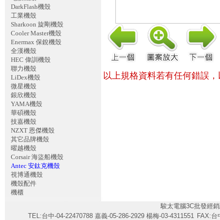
DarkFlash機殼
工業機殼
Sharkoon 旋剛機殼
Cooler Master機殼
Enermax 保銳機殼
全漢機殼
HEC 偉訓機殼
聯力機殼
以上規格資料若有任何錯誤，
LiDex機殼
微星機殼
銀欣機殼
YAMA機殼
華碩機殼
技嘉機殼
NZXT 恩傑機殼
其它品牌機殼
曜越機殼
Corsair 海盜船機殼
Antec 安鈦克機殼
視博通機殼
機殼配件
機櫃
駿太電腦3C批發經銷
TEL:台中-04-22470788 嘉義-05-286-2929 楊梅-03-4311551
FAX:台中