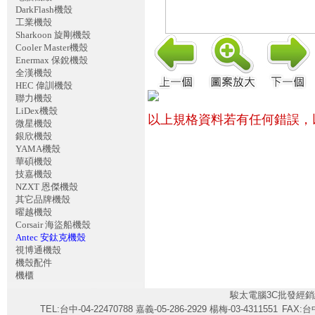
DarkFlash機殼
工業機殼
Sharkoon 旋剛機殼
Cooler Master機殼
Enermax 保銳機殼
全漢機殼
HEC 偉訓機殼
聯力機殼
LiDex機殼
以上規格資料若有任何錯誤，
微星機殼
銀欣機殼
YAMA機殼
華碩機殼
技嘉機殼
NZXT 恩傑機殼
其它品牌機殼
曜越機殼
Corsair 海盜船機殼
Antec 安鈦克機殼
視博通機殼
機殼配件
機櫃
駿太電腦3C批發經銷
TEL:台中-04-22470788 嘉義-05-286-2929 楊梅-03-4311551
FAX:台中