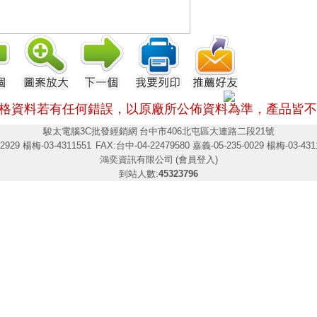
格資料若有任何錯誤，以原廠所公佈資料為準，
產品皆不
駿太電腦3C批發經銷網
台中市406北屯區大連路二段21號
2929 楊梅-03-4311551
FAX:台中-04-22479580 嘉義-05-235-0029 楊梅-03-431
鴻奕資訊有限公司
(會員登入)
到站人數:
45323796