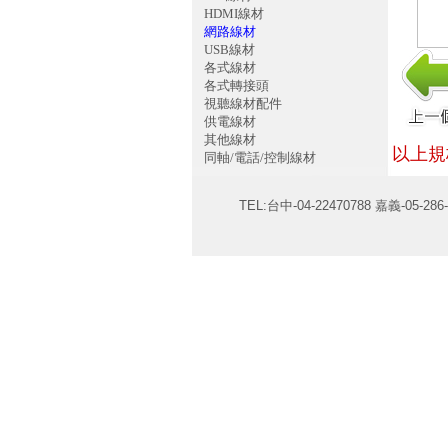
HDMI線材
網路線材
USB線材
各式線材
各式轉接頭
視聽線材配件
供電線材
其他線材
以上規
同軸/電話/控制線材
TEL:台中-04-22470788 嘉義-05-286-