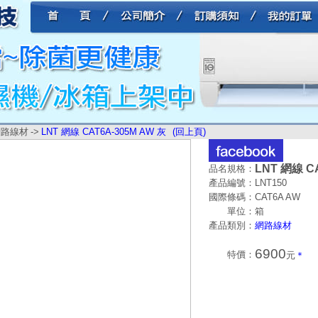
網路線材
->
LNT 網線 CAT6A-305M AW 灰
(回上頁)
LNT 網線 C
品名規格：
產品編號：
LNT150
國際條碼：
CAT6A AW
單位：
箱
產品類別：
網路線材
6900
特價：
元
＊