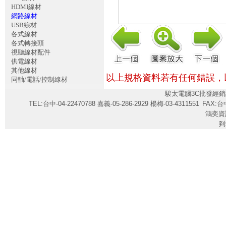
HDMI線材
網路線材
USB線材
各式線材
各式轉接頭
視聽線材配件
供電線材
其他線材
以上規格資料若有任何錯誤，
同軸/電話/控制線材
駿太電腦3C批發經銷
TEL:台中-04-22470788 嘉義-05-286-2929 楊梅-03-4311551
FAX:台中
鴻奕資
到