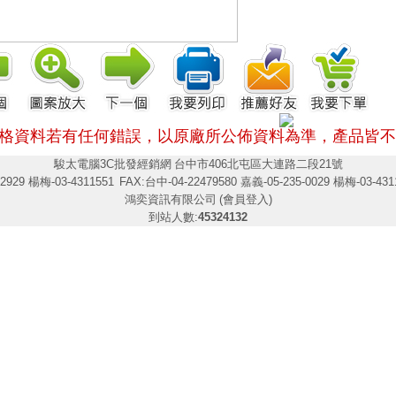
格資料若有任何錯誤，以原廠所公佈資料為準，
產品皆不
駿太電腦3C批發經銷網
台中市406北屯區大連路二段21號
2929 楊梅-03-4311551
FAX:台中-04-22479580 嘉義-05-235-0029 楊梅-03-431
鴻奕資訊有限公司
(會員登入)
到站人數:
45324132