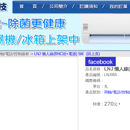
軸/電話/控制線材
->
LNJ 懶人線(BNC頭+電源) 5M
(回上頁)
LNJ 懶人線
品名規格：
產品編號：
LNJ065
國際條碼：
單位：
丸
產品類別：
同軸/電話/控
270
特價：
元
＊