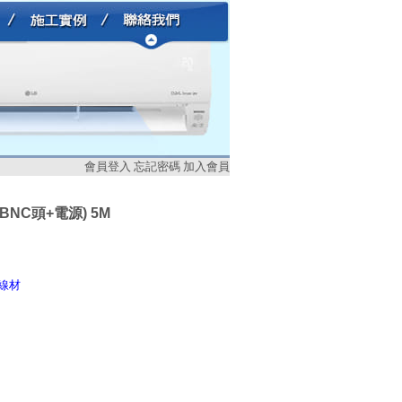
會員登入
忘記密碼
加入會員
(BNC頭+電源) 5M
制線材