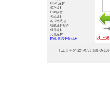
HDMI線材
網路線材
USB線材
各式線材
各式轉接頭
視聽線材配件
供電線材
其他線材
以上規
同軸/電話/控制線材
TEL:台中-04-22470788 嘉義-05-286-