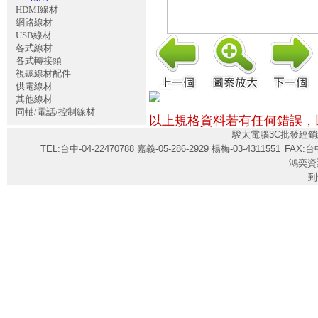
HDMI線材
網路線材
USB線材
各式線材
各式轉接頭
視聽線材配件
供電線材
其他線材
同軸/電話/控制線材
以上規格資料若有任何錯誤，
駿太電腦3C批發經銷
TEL:台中-04-22470788 嘉義-05-286-2929 楊梅-03-4311551
FAX:台中
鴻奕資
到