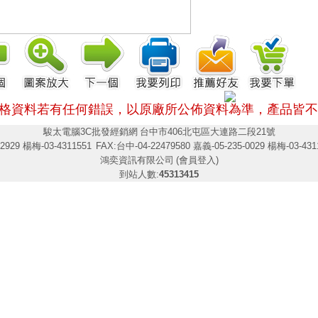
格資料若有任何錯誤，以原廠所公佈資料為準，
產品皆不
駿太電腦3C批發經銷網
台中市406北屯區大連路二段21號
2929 楊梅-03-4311551
FAX:台中-04-22479580 嘉義-05-235-0029 楊梅-03-431
鴻奕資訊有限公司
(會員登入)
到站人數:
45313415