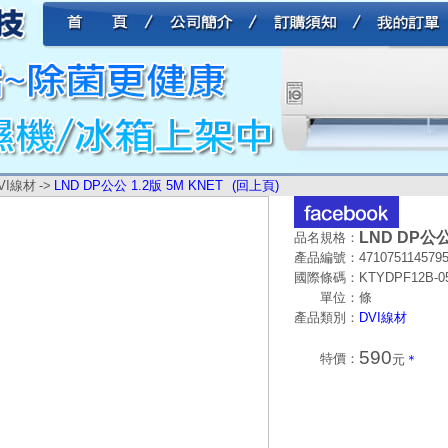
VI線材
->
LND DP公公 1.2版 5M KNET
(回上頁)
LND DP公公
品名規格：
產品編號：
471075114579
國際條碼：
KTYDPF12B-0
單位：
條
產品類別：
DVI線材
590
特價：
元
＊