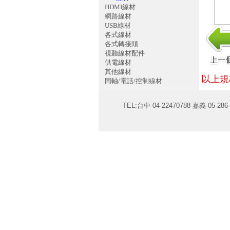
HDMI線材
網路線材
USB線材
各式線材
各式轉接頭
視聽線材配件
供電線材
其他線材
以上規
同軸/電話/控制線材
TEL:台中-04-22470788 嘉義-05-286-