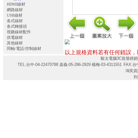
HDMI線材
網路線材
USB線材
各式線材
各式轉接頭
視聽線材配件
供電線材
其他線材
同軸/電話/控制線材
以上規格資料若有任何錯誤，
駿太電腦3C批發經銷
TEL:台中-04-22470788 嘉義-05-286-2929 楊梅-03-4311551
FAX:台中
鴻奕資
到