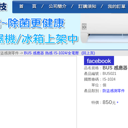
防盜感測零件
->
BUS 感應器 熱感 IS-1024/全電壓
(回上頁)
BUS 感應器 
品名規格：
產品編號：
BUS021
國際條碼：
IS-1024
單位：
個
產品類別：
防盜感測零件
850
特價：
元
＊