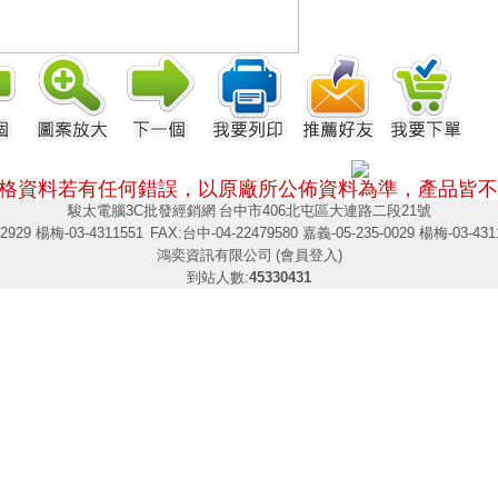
格資料若有任何錯誤，以原廠所公佈資料為準，
產品皆不
駿太電腦3C批發經銷網
台中市406北屯區大連路二段21號
2929 楊梅-03-4311551
FAX:台中-04-22479580 嘉義-05-235-0029 楊梅-03-431
鴻奕資訊有限公司
(會員登入)
到站人數:
45330431