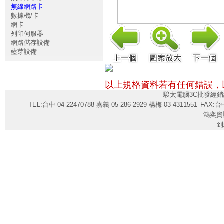
無線網路卡
數據機/卡
網卡
列印伺服器
網路儲存設備
藍芽設備
以上規格資料若有任何錯誤，
駿太電腦3C批發經銷
TEL:台中-04-22470788 嘉義-05-286-2929 楊梅-03-4311551
FAX:台中
鴻奕資
到