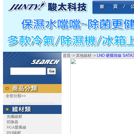
首頁
->
其他線材
->
LNO 硬碟排線 SATA3
全部分類>>
.....................................
光纖線材
切換器
VGA螢幕線
DVI線材