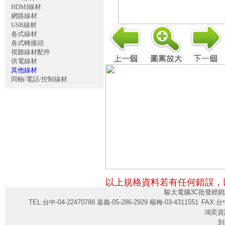
HDMI線材
網路線材
USB線材
各式線材
各式轉接頭
視聽線材配件
供電線材
其他線材
同軸/電話/控制線材
以上規格資料若有任何錯誤，
駿太電腦3C批發經銷
TEL:台中-04-22470788 嘉義-05-286-2929 楊梅-03-4311551
FAX:台中
鴻奕資
到