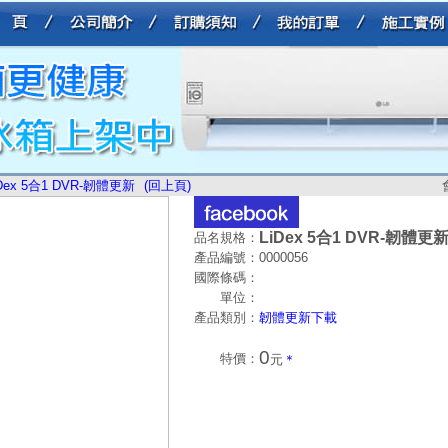
iDex 5合1 DVR-韌體更新
(回上頁)
LiDex 5合1 DVR-韌體更
品名規格：
產品編號：
0000056
國際條碼：
單位：
產品類別：
韌體更新下載
0
特價：
元
＊