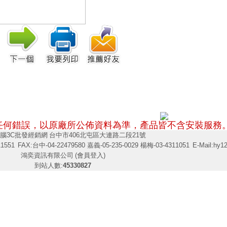
任何錯誤，以原廠所公佈資料為準，
產品皆不含安裝服務
腦3C批發經銷網
台中市406北屯區大連路二段21號
11551
FAX:台中-04-22479580 嘉義-05-235-0029 楊梅-03-4311051
E-Mail:
hy1
鴻奕資訊有限公司
(會員登入)
到站人數:
45330827