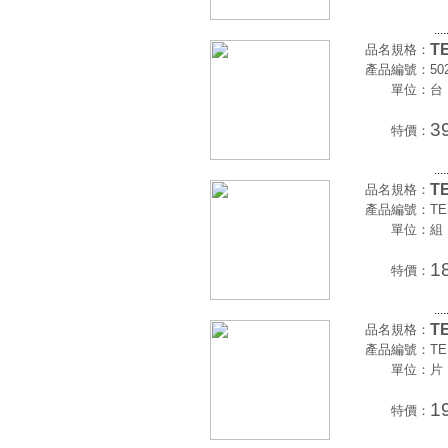
....
T
品名規格：
產品編號：
50
單位：
台
3
特價：
....
T
品名規格：
產品編號：
TE
單位：
組
1
特價：
....
T
品名規格：
產品編號：
TE
單位：
片
1
特價：