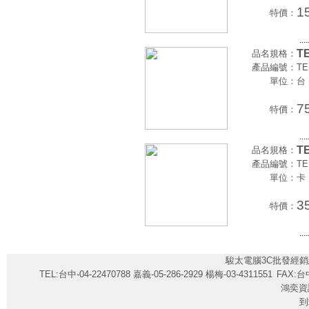
1
特價：
....
T
品名規格：
產品編號：
TE
單位：
台
7
特價：
....
T
品名規格：
產品編號：
TE
單位：
卡
3
特價：
....
駿太電腦3C批發經銷
TEL:台中-04-22470788 嘉義-05-286-2929 楊梅-03-4311551
FAX:台中
鴻奕資
到